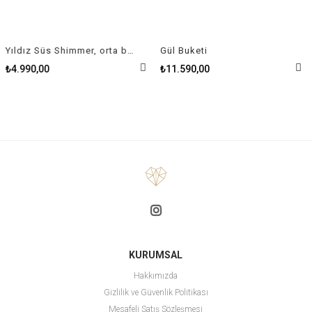
Yıldız Süs Shimmer, orta boy
Gül Buketi
₺4.990,00
₺11.590,00
KURUMSAL
Hakkımızda
Gizlilik ve Güvenlik Politikası
Mesafeli Satış Sözleşmesi