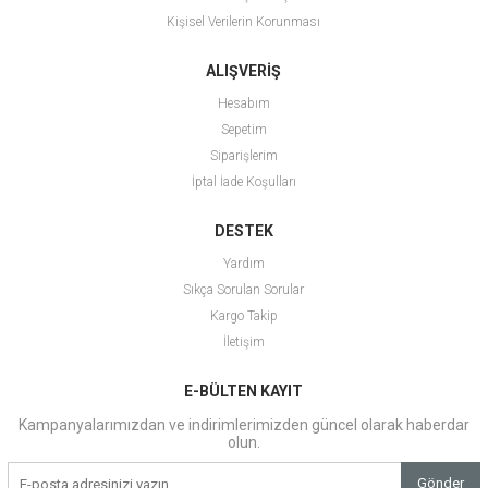
Kişisel Verilerin Korunması
ALIŞVERİŞ
Hesabım
Sepetim
Siparişlerim
İptal İade Koşulları
DESTEK
Yardım
Sıkça Sorulan Sorular
Kargo Takip
İletişim
E-BÜLTEN KAYIT
Kampanyalarımızdan ve indirimlerimizden güncel olarak haberdar
olun.
Gönder