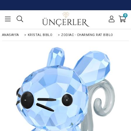
0
ANASAYFA
>
KRISTAL BIBLO
>
ZODIAC - CHARMING RAT BIBLO