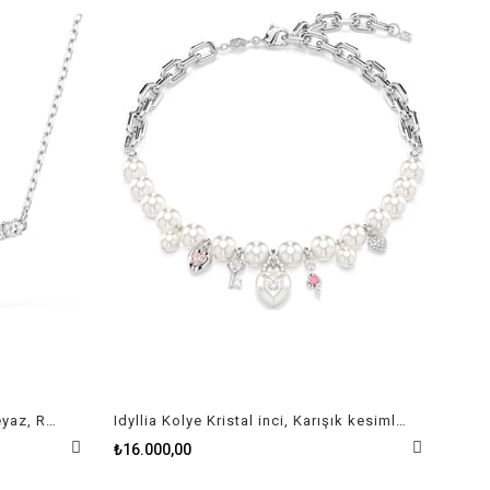
Matrix Kolye Yuvarlak kesim, Beyaz, Rodyum kaplama
Idyllia Kolye Kristal inci, Karışık kesimler, Beyaz, Rodyum kaplama
₺16.000,00