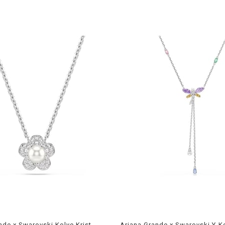
Ariana Grande x Swarovski Kolye Kristal inci, Yuvarlak kesim, Çiçek, Beyaz, Rodyum kaplama