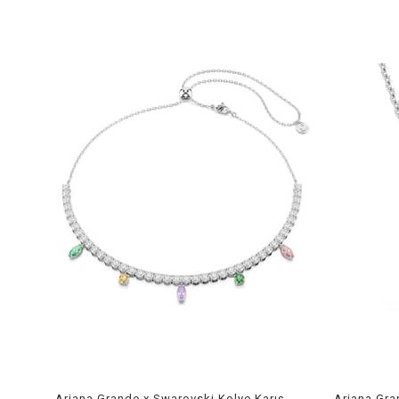
Ariana Grande x Swarovski Kolye Karışık kesimler, Çok renkli, Rodyum kaplama