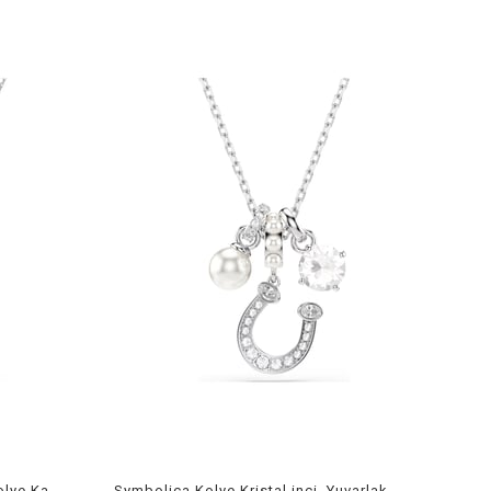
Ariana Grande x Swarovski Y-Kolye Karışık kesimler, Yusufçuk, Çok renkli, Rodyum kaplama
Symbolica Kolye Kristal inci, Yuvarlak kesim, Pavé, At Nalı, Beyaz, Rodyum kaplama