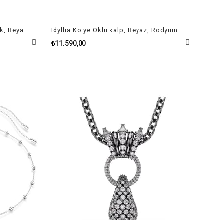
Idyllia Kolye Karışık kesimler, Ok, Beyaz, Rodyum kaplama
Idyllia Kolye Oklu kalp, Beyaz, Rodyum kaplama
₺11.590,00