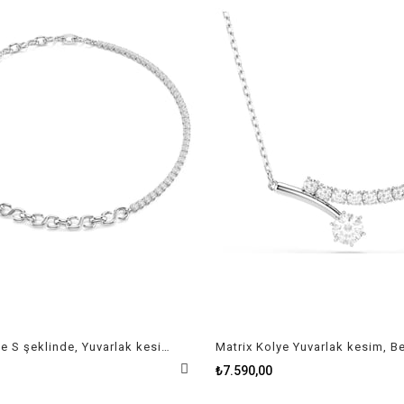
Matrix Kolye S şeklinde, Yuvarlak kesim, Beyaz, Rodyum kaplama
₺7.590,00