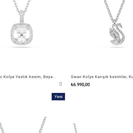
Una Angelic Kolye Yastık kesim, Beyaz, Rodyum kaplama
₺6.990,00
Yeni
Ürün