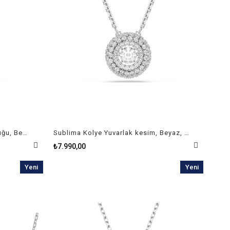
Swan Kolye Karışık kesimler, Kuğu, Beyaz, Rodyum kaplama
Sublima Kolye Yuvarlak kesim, Beyaz, Rodyum kaplama
₺7.990,00
Yeni
Yeni
Ürün
Ürün