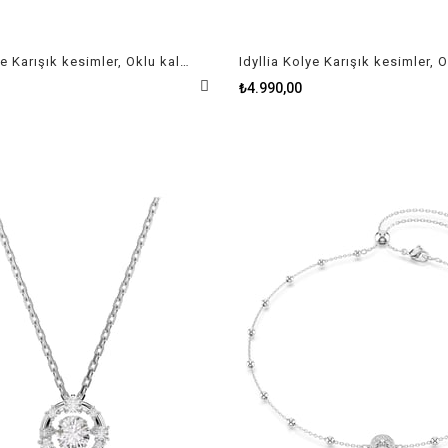
Idyllia Kolye Karışık kesimler, Oklu kalp, Beyaz, Karışık metal yüzey
₺4.990,00