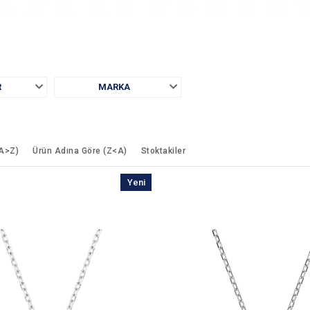
R
MARKA
(A>Z)
Ürün Adına Göre (Z<A)
Stoktakiler
Yeni
Ürün