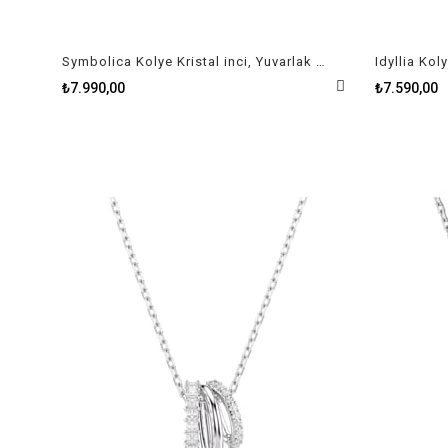
Symbolica Kolye Kristal inci, Yuvarlak kesim, Pavé, At Nalı, Beyaz, Rodyum kaplama
₺7.990,00
₺7.590,00