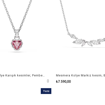
Chroma Kolye Karışık kesimler, Pembe, Rodyum kaplama
₺7.590,00
Yeni
Ürün