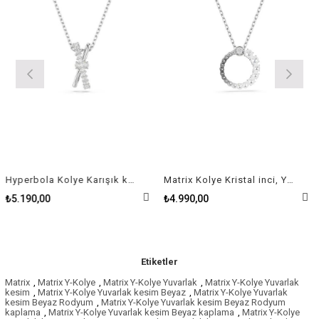
Hyperbola Kolye Karışık kesimler, Sarmal, Beyaz, Rodyum kaplama
Matrix Kolye Kristal inci, Yuvarlak kesim, Beyaz, Rodyum kaplama
₺5.190,00
₺4.990,00
Etiketler
Matrix
,
Matrix Y-Kolye
,
Matrix Y-Kolye Yuvarlak
,
Matrix Y-Kolye Yuvarlak
kesim
,
Matrix Y-Kolye Yuvarlak kesim Beyaz
,
Matrix Y-Kolye Yuvarlak
kesim Beyaz Rodyum
,
Matrix Y-Kolye Yuvarlak kesim Beyaz Rodyum
kaplama
,
Matrix Y-Kolye Yuvarlak kesim Beyaz kaplama
,
Matrix Y-Kolye