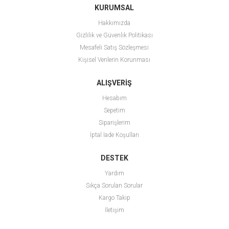
KURUMSAL
Hakkımızda
Gizlilik ve Güvenlik Politikası
Mesafeli Satış Sözleşmesi
Kişisel Verilerin Korunması
ALIŞVERİŞ
Hesabım
Sepetim
Siparişlerim
İptal İade Koşulları
DESTEK
Yardım
Sıkça Sorulan Sorular
Kargo Takip
İletişim