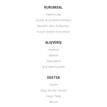
KURUMSAL
Hakkımızda
Gizlilik ve Güvenlik Politikası
Mesafeli Satış Sözleşmesi
Kişisel Verilerin Korunması
ALIŞVERİŞ
Hesabım
Sepetim
Siparişlerim
İptal İade Koşulları
DESTEK
Yardım
Sıkça Sorulan Sorular
Kargo Takip
İletişim