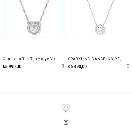
Constella Tek Taş Kolye Yuvarlak Pave Beyaz Rodyum Kaplama
SPARKLING DANCE: KOLYE, BEYAZ, RODYUM KAPLAMA
₺5.990,00
₺6.490,00