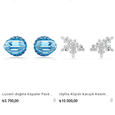
Lucent düğme Küpeler Pavé, Top, Mavi, Mavi yüzey
Idyllia Klipsli Karışık Kesimler, Yarım Kar Tanesi, Beyaz, Rodyum kaplama Küpe
₺5.790,00
₺10.000,00