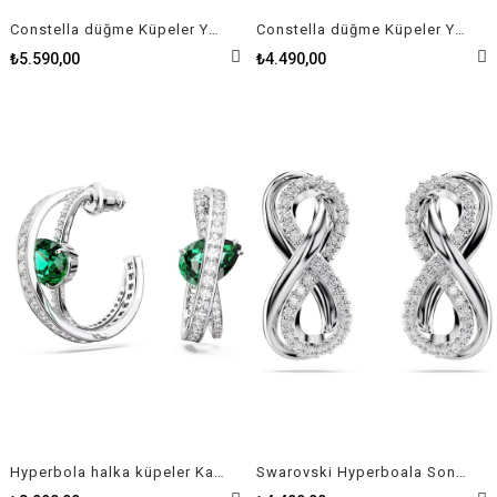
Constella düğme Küpeler Yuvarlak kesim, Beyaz, Pembe altın rengi kaplama
Constella düğme Küpeler Yuvarlak kesim, Beyaz, Rodyum kaplama
₺5.590,00
₺4.490,00
Hyperbola halka küpeler Karışık kesimler, Yeşil, Rodyum kaplama
Swarovski Hyperboala Sonsuzluk Taşlı Kadın Küpe