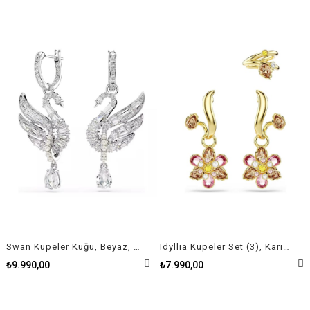
Swan Küpeler Kuğu, Beyaz, Rodyum kaplama
Idyllia Küpeler Set (3), Karışık kesimler, Çiçek, Çok renkli, Altın rengi kaplama
₺9.990,00
₺7.990,00