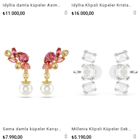
Idyllia damla küpeler Asimetrik tasarım, Yuvarlak kesim, Deniz Kabuğu, Beyaz, Karışık metal yüzey
Idyllia Klipsli Küpeler Kristal inci, Deniz Kabuğu, Beyaz, Altın rengi kaplama
₺11.000,00
₺16.000,00
Gema damla küpeler Karışık kesimler, Kristal inciler, Çiçek, Pembe, Altın rengi kaplama
Millenia Klipsli Küpeler Sekizgen kesim, Beyaz, Rodyum kaplama
₺7.990,00
₺5.190,00