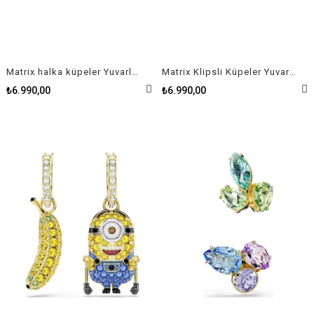
Matrix halka küpeler Yuvarlak kesim, Beyaz, Rodyum kaplama
Matrix Klipsli Küpeler Yuvarlak kesim, Beyaz, 18k pembe altın rengi yüzey
₺6.990,00
₺6.990,00