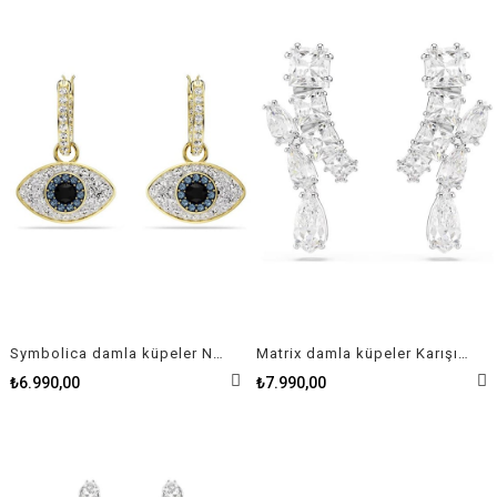
Symbolica damla küpeler Nazarlık, Mavi, Altın rengi kaplama
Matrix damla küpeler Karışık kesimler, Beyaz, Rodyum kaplama
₺6.990,00
₺7.990,00