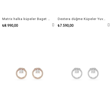
Matrix halka küpeler Baget kesim, Kalp, Küçük, Beyaz, Altın rengi kaplama
Dextera düğme Küpeler Yuvarlak kesim, Beyaz, Pembe altın rengi kaplama
₺8.990,00
₺7.590,00