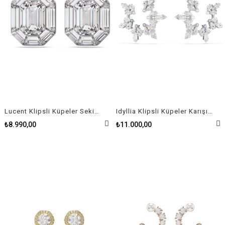
Lucent Klipsli Küpeler Sekizgen kesim, Beyaz
Idyllia Klipsli Küpeler Karışık kesimler, Kar tanesi, Beyaz, Rodyum kaplama
₺8.990,00
₺11.000,00