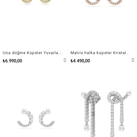
Una düğme Küpeler Yuvarlak kesim, Altın Rengi, Altın rengi kaplama
Matrix halka küpeler Kristal inci, Yuvarlak kesim, Beyaz, Pembe altın rengi kaplama
₺6.990,00
₺4.490,00