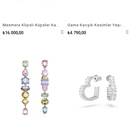
Mesmera Klipsli Küpeler Karışık Kesim Avize Beyaz Rodyum Kaplama
Game Karışık Kesimler Yeşil Çiçek Altın Rengi Kaplama Küpe
₺16.000,00
₺4.790,00