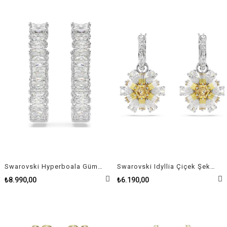
Swarovski Hyperboala Gümüş Rengi Sonsuzluk Taş İşlemeli Kadın Küpe
Swarovski Idyllia Çiçek Şekilli Kadın Küpe
₺8.990,00
₺6.190,00