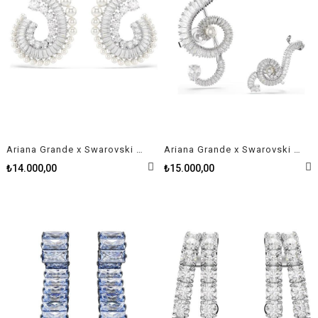
Ariana Grande x Swarovski damla küpeler Kristal inci, Karışık kesimler, Beyaz, Rodyum kaplama
Ariana Grande x Swarovski Klipsli Küpeler Asimetrik tasarım, Kristal inci, Baget kesim, Beyaz, Rodyum kaplama
₺14.000,00
₺15.000,00