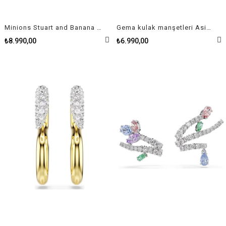
Minions Stuart and Banana damla küpeler Pavé, Mini, Çok renkli, Altın rengi kaplama
Gema kulak manşetleri Asimetrik tasarım, Karışık kesimler, Çok renkli, Altın tonlu kaplama
₺8.990,00
₺6.990,00