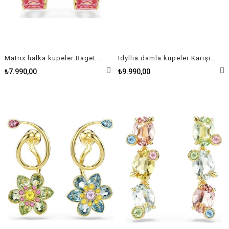
Matrix halka küpeler Baget kesim, Kalp, Küçük, Pembe, Altın rengi kaplama
Idyllia damla küpeler Karışık kesimler, Pavé, Kelebek, Çok renkli, Altın rengi kaplama
₺7.990,00
₺9.990,00