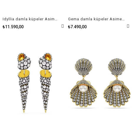
Idyllia damla küpeler Asimetrik tasarım, Karışık kesimler, Çiçek, Çok renkli, Altın rengi kaplama
Gema damla küpeler Asimetrik tasarım, Karışık kesimler, Çok renkli, Altın rengi kaplama
₺11.590,00
₺7.490,00