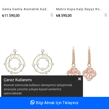
Gema Damla Asimetrik Kadın Küpe
Matrix Küpe Kalp Beyaz Rodyum Kaplama
₺11.590,00
₺8.590,00
Çerez Kullanımı
İnternet sitemizde kullanıcı deneyimini iyileştirmek
amacıyla çerezler yoluyla kişisel verileriniz
işlenmektedir.
Bilgi Almak İçin Tıklayınız
Anasayfa
Favorilerim
Sepetim
Üye Girişi
Constella Yuvarlak Kesim Beyaz Altın Rengi Kaplama Küpe
Sparkling Dance: Yonca Küpe, Pembe Altin Kaplama