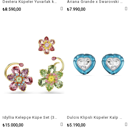
Dextera Küpeler Yuvarlak kesim, Beyaz, Karışık metal yüzey
Ariana Grande x Swarovski kelepçe küpe Karışık kesimler, Çok renkli, Rodyum kaplama
₺8.590,00
₺7.990,00
Idyllia Kelepçe Küpe Set (3), Asimetrik tasarım, Karışık kesimler, Çiçek, Çok renkli, Altın rengi kaplama
Dulcis Klipsli Küpeler Kalp kesim, Pavé, Kalp, Mavi, Rodyum kaplama
₺15.000,00
₺5.190,00