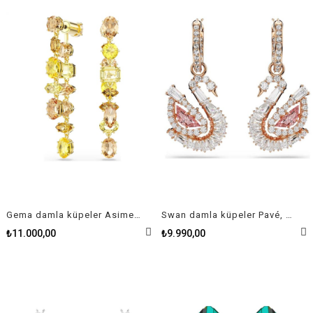
Gema damla küpeler Asimetrik tasarım, Karışık kesimler, Uzun, Sarı, Altın rengi kaplama
Swan damla küpeler Pavé, Kuğu, Pembe
₺11.000,00
₺9.990,00