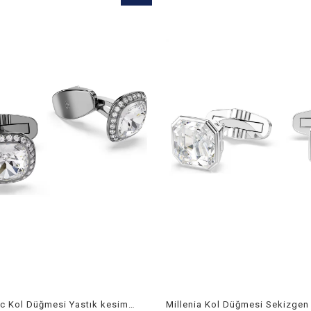
Ürün
Una Angelic Kol Düğmesi Yastık kesim, Beyaz, Rutenyum kaplama