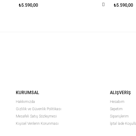
₺5.590,00
₺5.590,00
KURUMSAL
ALIŞVERİŞ
Hakkımızda
Hesabım
Gizlilik ve Güvenlik Politikası
Sepetim
Mesafeli Satış Sözleşmesi
Siparişlerim
Kişisel Verilerin Korunması
İptal İade Koşull