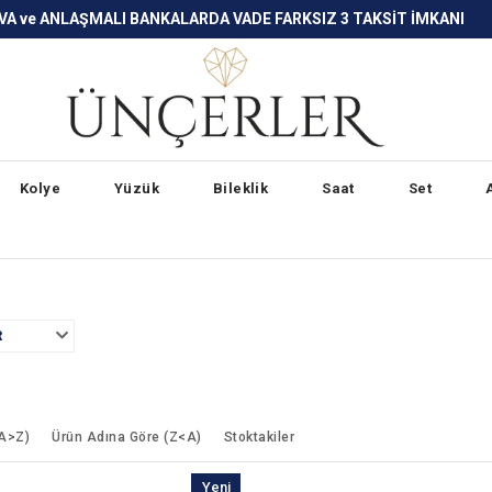
LARDA VADE FARKSIZ 3 TAKSİT İMKANI
Kolye
Yüzük
Bileklik
Saat
Set
R
(A>Z)
Ürün Adına Göre (Z<A)
Stoktakiler
Yeni