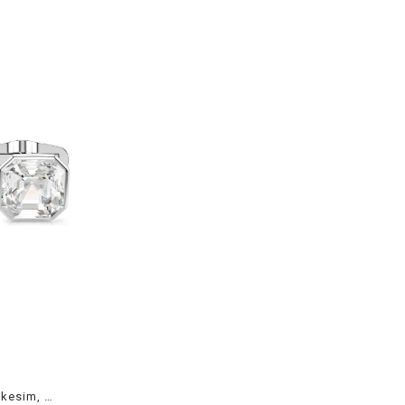
Millenia Kol Düğmesi Sekizgen kesim, Beyaz, Rodyum kaplama