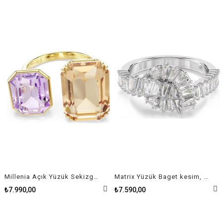
Millenia Açık Yüzük Sekizgen kesim, Çok renkli, Altın rengi kaplama
Matrix Yüzük Baget kesim, Düğüm, Beyaz, Rodyum kaplama
₺7.990,00
₺7.590,00