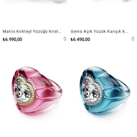
Matrix Kokteyl Yüzüğü Kristal inci, Yuvarlak kesim, Beyaz, Rodyum kaplama
Gema Açık Yüzük Karışık kesimler, Çok renkli, Altın rengi kaplama
₺6.990,00
₺6.490,00