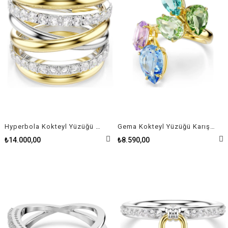
Hyperbola Kokteyl Yüzüğü Yuvarlak kesim, Beyaz, Karışık metal yüzey
Gema Kokteyl Yüzüğü Karışık kesimler, Çok renkli, Altın rengi kaplama
₺14.000,00
₺8.590,00