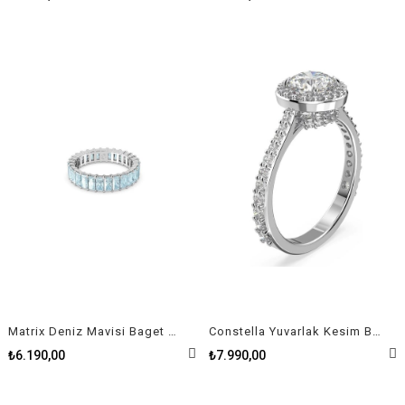
Matrix Deniz Mavisi Baget Kesim Beyaz Rodyum Kaplama Yüzük Size 52
Constella Yuvarlak Kesim Beyaz Rodyum Kaplama Yüzük Size 50
₺6.190,00
₺7.990,00