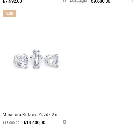
₺7.992,00
₺9.600,00
₺12.000,00
%20
İndirim
%20İndirim
Mesmera Kokteyl Yüzük Seti Beyaz Rodyum Kaplama
₺14.400,00
₺18.000,00