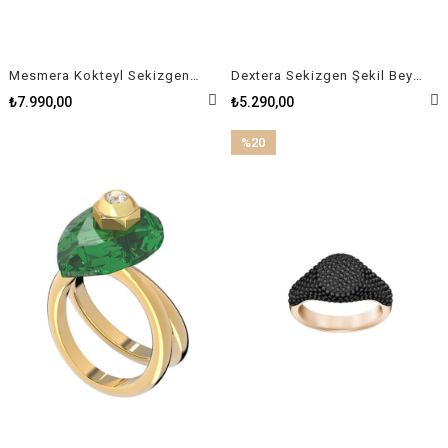
Mesmera Kokteyl Sekizgen Kesim Kadın Yüzük
Dextera Sekizgen Şekil Beyaz Rodyum Kaplama Yüzük
₺7.990,00
₺5.290,00
%20
İndirim
%20İndirim