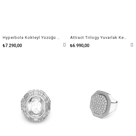
Hyperbola Kokteyl Yüzüğü Karbon Nötr Zirkonya Karışık Kesimler Çift Şerit Yeşil Rodyum Kaplama Yüzük
Attract Trilogy Yuvarlak Kesim Kadın Yüzük
₺7.290,00
₺6.990,00