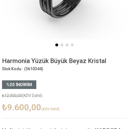
Harmonia Yüzük Büyük Beyaz Kristal
Stok Kodu :
(5610344)
%
20
İNDIRIM
₺12.000,00
(KDV Dahil)
₺9.600,00
(KDV Dahil)