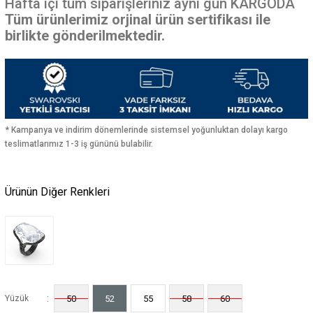
Hafta içi
tüm siparişleriniz aynı gün KARGODA
Tüm ürünlerimiz orjinal ürün sertifikası ile
birlikte gönderilmektedir.
* Kampanya ve indirim dönemlerinde sistemsel yoğunluktan dolayı kargo
teslimatlarımız 1-3 iş gününü bulabilir.
Ürünün Diğer Renkleri
:
Yüzük
50
52
55
58
60