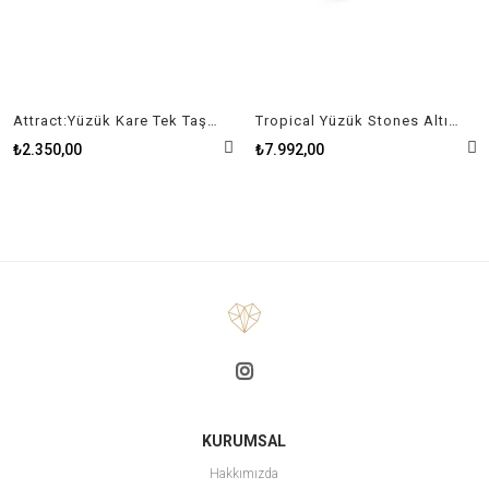
Attract:Yüzük Kare Tek Taş Beyaz, Rodyum Kaplama
Tropical Yüzük Stones Altın Kaplama 50-52 beden
₺2.350,00
₺7.992,00
KURUMSAL
Hakkımızda