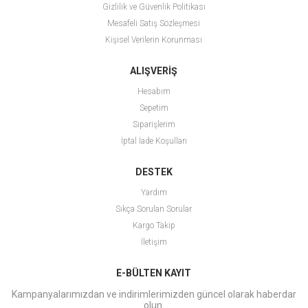
Gizlilik ve Güvenlik Politikası
Mesafeli Satış Sözleşmesi
Kişisel Verilerin Korunması
ALIŞVERİŞ
Hesabım
Sepetim
Siparişlerim
İptal İade Koşulları
DESTEK
Yardım
Sıkça Sorulan Sorular
Kargo Takip
İletişim
E-BÜLTEN KAYIT
Kampanyalarımızdan ve indirimlerimizden güncel olarak haberdar
olun.