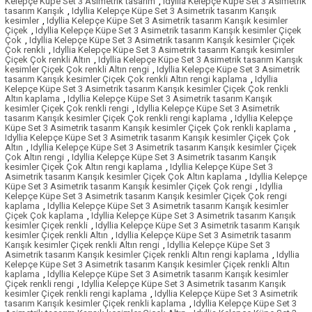
Kelepçe Küpe Set 3 Asimetrik tasarım
,
Idyllia Kelepçe Küpe Set 3 Asimetrik
tasarım Karışık
,
Idyllia Kelepçe Küpe Set 3 Asimetrik tasarım Karışık
kesimler
,
Idyllia Kelepçe Küpe Set 3 Asimetrik tasarım Karışık kesimler
Çiçek
,
Idyllia Kelepçe Küpe Set 3 Asimetrik tasarım Karışık kesimler Çiçek
Çok
,
Idyllia Kelepçe Küpe Set 3 Asimetrik tasarım Karışık kesimler Çiçek
Çok renkli
,
Idyllia Kelepçe Küpe Set 3 Asimetrik tasarım Karışık kesimler
Çiçek Çok renkli Altın
,
Idyllia Kelepçe Küpe Set 3 Asimetrik tasarım Karışık
kesimler Çiçek Çok renkli Altın rengi
,
Idyllia Kelepçe Küpe Set 3 Asimetrik
tasarım Karışık kesimler Çiçek Çok renkli Altın rengi kaplama
,
Idyllia
Kelepçe Küpe Set 3 Asimetrik tasarım Karışık kesimler Çiçek Çok renkli
Altın kaplama
,
Idyllia Kelepçe Küpe Set 3 Asimetrik tasarım Karışık
kesimler Çiçek Çok renkli rengi
,
Idyllia Kelepçe Küpe Set 3 Asimetrik
tasarım Karışık kesimler Çiçek Çok renkli rengi kaplama
,
Idyllia Kelepçe
Küpe Set 3 Asimetrik tasarım Karışık kesimler Çiçek Çok renkli kaplama
,
Idyllia Kelepçe Küpe Set 3 Asimetrik tasarım Karışık kesimler Çiçek Çok
Altın
,
Idyllia Kelepçe Küpe Set 3 Asimetrik tasarım Karışık kesimler Çiçek
Çok Altın rengi
,
Idyllia Kelepçe Küpe Set 3 Asimetrik tasarım Karışık
kesimler Çiçek Çok Altın rengi kaplama
,
Idyllia Kelepçe Küpe Set 3
Asimetrik tasarım Karışık kesimler Çiçek Çok Altın kaplama
,
Idyllia Kelepçe
Küpe Set 3 Asimetrik tasarım Karışık kesimler Çiçek Çok rengi
,
Idyllia
Kelepçe Küpe Set 3 Asimetrik tasarım Karışık kesimler Çiçek Çok rengi
kaplama
,
Idyllia Kelepçe Küpe Set 3 Asimetrik tasarım Karışık kesimler
Çiçek Çok kaplama
,
Idyllia Kelepçe Küpe Set 3 Asimetrik tasarım Karışık
kesimler Çiçek renkli
,
Idyllia Kelepçe Küpe Set 3 Asimetrik tasarım Karışık
kesimler Çiçek renkli Altın
,
Idyllia Kelepçe Küpe Set 3 Asimetrik tasarım
Karışık kesimler Çiçek renkli Altın rengi
,
Idyllia Kelepçe Küpe Set 3
Asimetrik tasarım Karışık kesimler Çiçek renkli Altın rengi kaplama
,
Idyllia
Kelepçe Küpe Set 3 Asimetrik tasarım Karışık kesimler Çiçek renkli Altın
kaplama
,
Idyllia Kelepçe Küpe Set 3 Asimetrik tasarım Karışık kesimler
Çiçek renkli rengi
,
Idyllia Kelepçe Küpe Set 3 Asimetrik tasarım Karışık
kesimler Çiçek renkli rengi kaplama
,
Idyllia Kelepçe Küpe Set 3 Asimetrik
tasarım Karışık kesimler Çiçek renkli kaplama
,
Idyllia Kelepçe Küpe Set 3