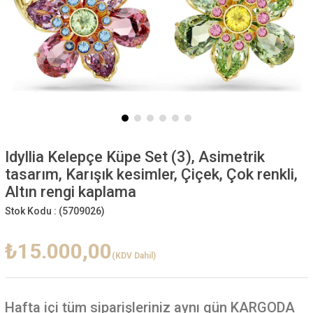
Idyllia Kelepçe Küpe Set (3), Asimetrik
tasarım, Karışık kesimler, Çiçek, Çok renkli,
Altın rengi kaplama
Stok Kodu :
(5709026)
₺15.000,00
(KDV Dahil)
Hafta içi
tüm siparişleriniz aynı gün KARGODA