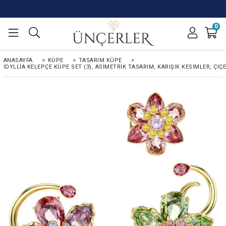
0
ANASAYFA
>
KÜPE
>
TASARIM KÜPE
>
IDYLLIA KELEPÇE KÜPE SET (3), ASIMETRIK TASARIM, KARIŞIK KESIMLER, ÇIÇ