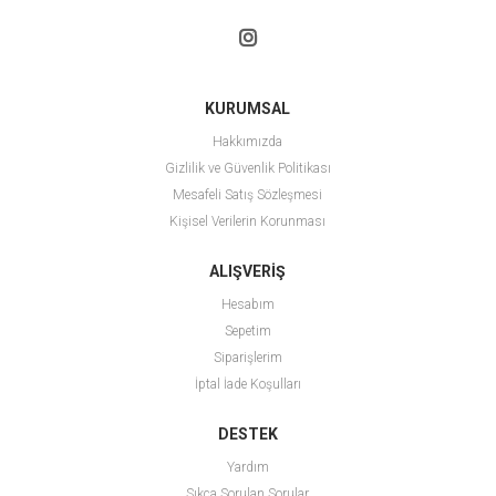
KURUMSAL
Hakkımızda
Gizlilik ve Güvenlik Politikası
Mesafeli Satış Sözleşmesi
Kişisel Verilerin Korunması
ALIŞVERİŞ
Hesabım
Sepetim
Siparişlerim
İptal İade Koşulları
DESTEK
Yardım
Sıkça Sorulan Sorular