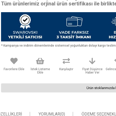
Tüm ürünlerimiz orjinal ürün sertifikası ile birlik
* Kampanya ve indirim dönemlerinde sistemsel yoğunluktan dolayı kargo teslimat
Favorilere Ekle
İstek Listeme
Karşılaştır
Fiyat Düşünce
Gelinc
Ekle
Haber Ver
Ürün stoklarımızda 
ZELLIKLERI
YORUMLAR
(0)
ÖDEME SEÇENEKL