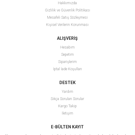
Hakkımızda
Gizlilik ve Güvenlik Politikası
Mesafeli Satış Sözleşmesi
Kişisel Verilerin Korunması
ALIŞVERİŞ
Hesabım
Sepetim
Siparişlerim
İptal İade Koşulları
DESTEK
Yardım
Sıkça Sorulan Sorular
Kargo Takip
İletişim
E-BÜLTEN KAYIT