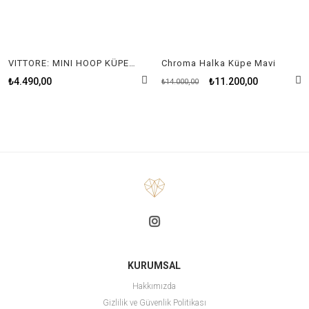
VITTORE: MINI HOOP KÜPE, BEYAZ, RODYUM KAPLAMA
Chroma Halka Küpe Mavi
₺4.490,00
₺11.200,00
₺14.000,00
KURUMSAL
Hakkımızda
Gizlilik ve Güvenlik Politikası