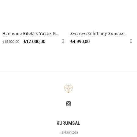
Harmonia Bileklik Yastık Kesim Beyaz Kristal
Swarovski İnfinity Sonsuzluk ve Kalp Sembollü Beyaz Rodyum Kaplama Bileklik
₺12.000,00
₺4.990,00
₺15.000,00
KURUMSAL
Hakkımızda