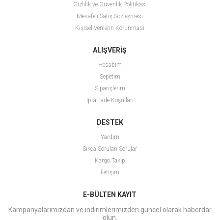
Gizlilik ve Güvenlik Politikası
Mesafeli Satış Sözleşmesi
Kişisel Verilerin Korunması
ALIŞVERİŞ
Hesabım
Sepetim
Siparişlerim
İptal İade Koşulları
DESTEK
Yardım
Sıkça Sorulan Sorular
Kargo Takip
İletişim
E-BÜLTEN KAYIT
Kampanyalarımızdan ve indirimlerimizden güncel olarak haberdar
olun.