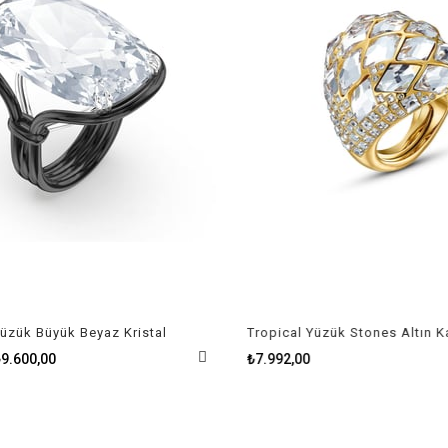
zük Büyük Beyaz Kristal
.600,00
₺7.992,00