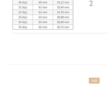
%20
İndirim
%20İndirim