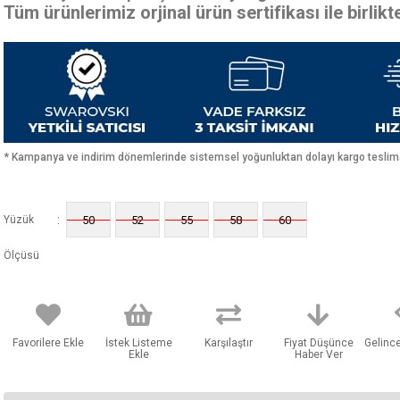
Tüm ürünlerimiz orjinal ürün sertifikası ile birlik
* Kampanya ve indirim dönemlerinde sistemsel yoğunluktan dolayı kargo teslimat
:
Yüzük
50
52
55
58
60
Ölçüsü
Favorilere Ekle
İstek Listeme
Karşılaştır
Fiyat Düşünce
Gelinc
Ekle
Haber Ver