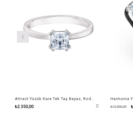
Attract:Yüzük Kare Tek Taş Beyaz, Rodyum Kaplama
Harmonia Yü
₺2.350,00
₺9
₺12.000,00