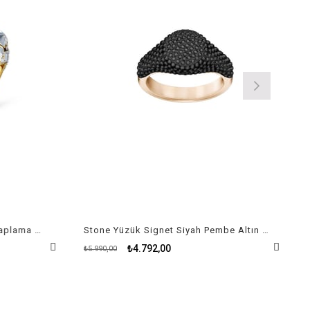
Tropical Yüzük Stones Altın Kaplama 50-52 beden
Stone Yüzük Signet Siyah Pembe Altın Kaplama
₺4.792,00
₺5.990,00