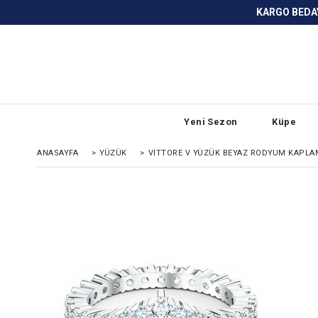
KARGO BEDAVA ve ANLAŞMALI BANKA
Yeni Sezon
Küpe
ANASAYFA
>
YÜZÜK
>
VITTORE V YÜZÜK BEYAZ RODYUM KAPLA