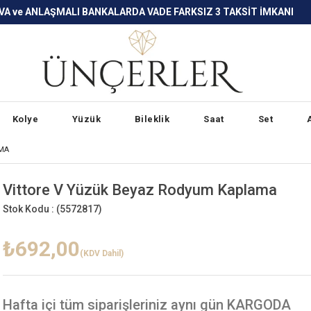
LARDA VADE FARKSIZ 3 TAKSİT İMKANI
Kolye
Yüzük
Bileklik
Saat
Set
MA
Vittore V Yüzük Beyaz Rodyum Kaplama
Stok Kodu :
(5572817)
₺692,00
(KDV Dahil)
Hafta içi
tüm siparişleriniz aynı gün KARGODA