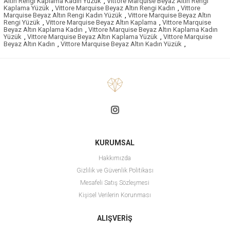
Altın Rengi Kaplama Kadın Yüzük
,
Vittore Marquise Beyaz Altın Rengi
Kaplama Yüzük
,
Vittore Marquise Beyaz Altın Rengi Kadın
,
Vittore
Marquise Beyaz Altın Rengi Kadın Yüzük
,
Vittore Marquise Beyaz Altın
Rengi Yüzük
,
Vittore Marquise Beyaz Altın Kaplama
,
Vittore Marquise
Beyaz Altın Kaplama Kadın
,
Vittore Marquise Beyaz Altın Kaplama Kadın
Yüzük
,
Vittore Marquise Beyaz Altın Kaplama Yüzük
,
Vittore Marquise
Beyaz Altın Kadın
,
Vittore Marquise Beyaz Altın Kadın Yüzük
,
KURUMSAL
Hakkımızda
Gizlilik ve Güvenlik Politikası
Mesafeli Satış Sözleşmesi
Kişisel Verilerin Korunması
ALIŞVERİŞ