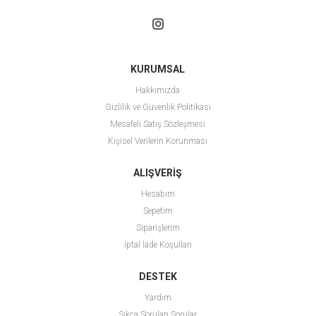
KURUMSAL
Hakkımızda
Gizlilik ve Güvenlik Politikası
Mesafeli Satış Sözleşmesi
Kişisel Verilerin Korunması
ALIŞVERİŞ
Hesabım
Sepetim
Siparişlerim
İptal İade Koşulları
DESTEK
Yardım
Sıkça Sorulan Sorular