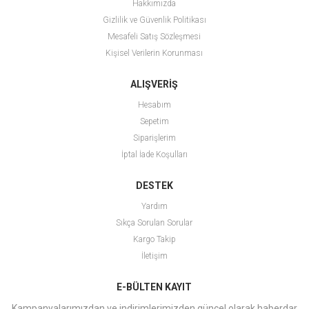
Hakkımızda
Gizlilik ve Güvenlik Politikası
Mesafeli Satış Sözleşmesi
Kişisel Verilerin Korunması
ALIŞVERİŞ
Hesabım
Sepetim
Siparişlerim
İptal İade Koşulları
DESTEK
Yardım
Sıkça Sorulan Sorular
Kargo Takip
İletişim
E-BÜLTEN KAYIT
Kampanyalarımızdan ve indirimlerimizden güncel olarak haberdar