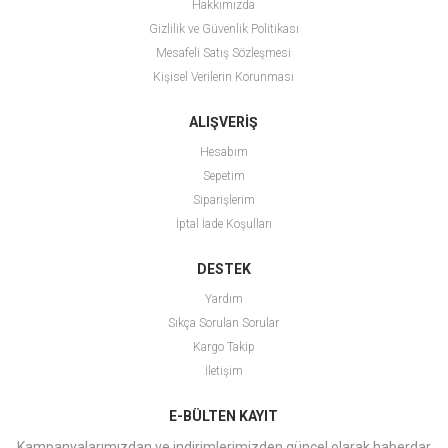
Hakkımızda
Gizlilik ve Güvenlik Politikası
Mesafeli Satış Sözleşmesi
Kişisel Verilerin Korunması
ALIŞVERİŞ
Hesabım
Sepetim
Siparişlerim
İptal İade Koşulları
DESTEK
Yardım
Sıkça Sorulan Sorular
Kargo Takip
İletişim
E-BÜLTEN KAYIT
Kampanyalarımızdan ve indirimlerimizden güncel olarak haberdar