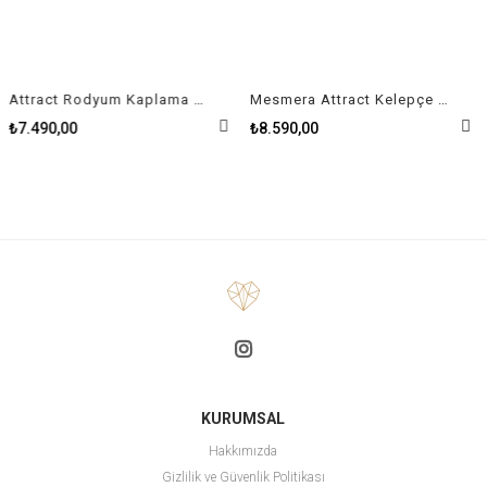
Attract Rodyum Kaplama Kadın Kelepçe Size M
Mesmera Attract Kelepçe Karışık kesimler, Beyaz, Rodyum kaplama Size L
₺7.490,00
₺8.590,00
KURUMSAL
Hakkımızda
Gizlilik ve Güvenlik Politikası