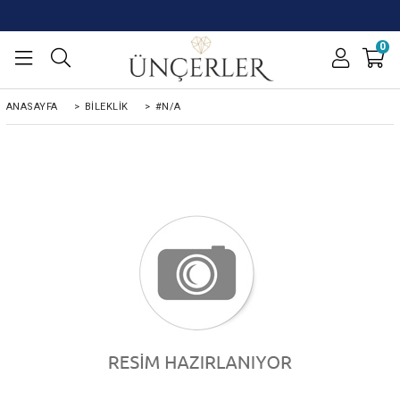
0
ANASAYFA
>
BİLEKLİK
>
#N/A