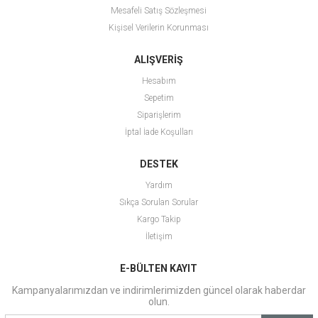
Mesafeli Satış Sözleşmesi
Kişisel Verilerin Korunması
ALIŞVERİŞ
Hesabım
Sepetim
Siparişlerim
İptal İade Koşulları
DESTEK
Yardım
Sıkça Sorulan Sorular
Kargo Takip
İletişim
E-BÜLTEN KAYIT
Kampanyalarımızdan ve indirimlerimizden güncel olarak haberdar
olun.