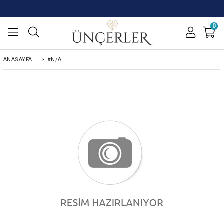
0
ANASAYFA
>
#N/A