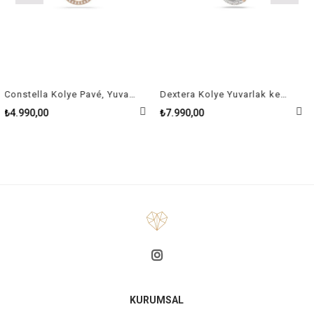
Constella Kolye Pavé, Yuvarlak kesim, Beyaz, Pembe altın rengi kaplama
Dextera Kolye Yuvarlak kesim, Beyaz, Pembe altın rengi kaplama
4.990,00
₺7.990,00
₺6
KURUMSAL