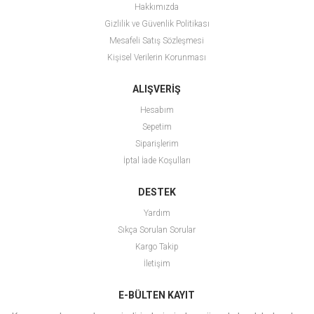
Hakkımızda
Gizlilik ve Güvenlik Politikası
Mesafeli Satış Sözleşmesi
Kişisel Verilerin Korunması
ALIŞVERİŞ
Hesabım
Sepetim
Siparişlerim
İptal İade Koşulları
DESTEK
Yardım
Sıkça Sorulan Sorular
Kargo Takip
İletişim
E-BÜLTEN KAYIT