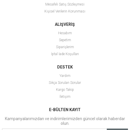
Mesafeli Satış Sözleşmesi
Kişisel Verilerin Korunması
ALIŞVERİŞ
Hesabım
Sepetim
Siparişlerim
İptal İade Koşulları
DESTEK
Yardım
Sıkça Sorulan Sorular
Kargo Takip
İletişim
E-BÜLTEN KAYIT
Kampanyalarımızdan ve indirimlerimizden güncel olarak haberdar
olun.