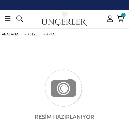
0
ANASAYFA
>
KOLYE
>
#N/A