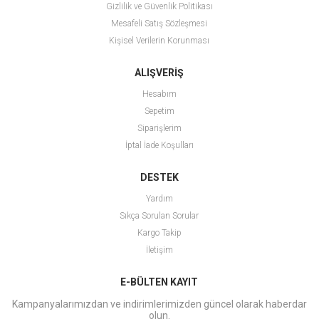
Gizlilik ve Güvenlik Politikası
Mesafeli Satış Sözleşmesi
Kişisel Verilerin Korunması
ALIŞVERİŞ
Hesabım
Sepetim
Siparişlerim
İptal İade Koşulları
DESTEK
Yardım
Sıkça Sorulan Sorular
Kargo Takip
İletişim
E-BÜLTEN KAYIT
Kampanyalarımızdan ve indirimlerimizden güncel olarak haberdar
olun.