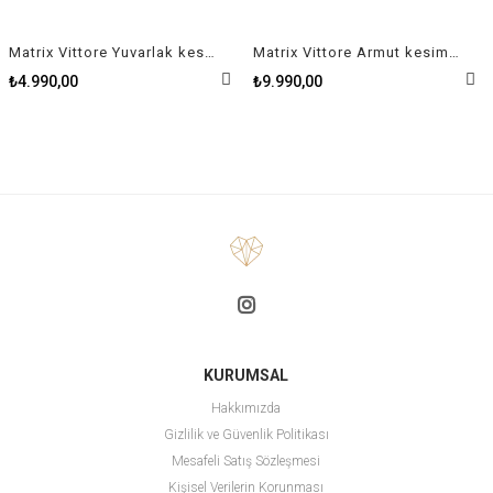
Matrix Vittore Yuvarlak kesim, Beyaz, Gümüş renkli yüzey Yüzük 58
Matrix Vittore Armut kesim, Beyaz, Gümüş renkli yüzey Yüzük 52
₺4.990,00
₺9.990,00
KURUMSAL
Hakkımızda
Gizlilik ve Güvenlik Politikası
Mesafeli Satış Sözleşmesi
Kişisel Verilerin Korunması