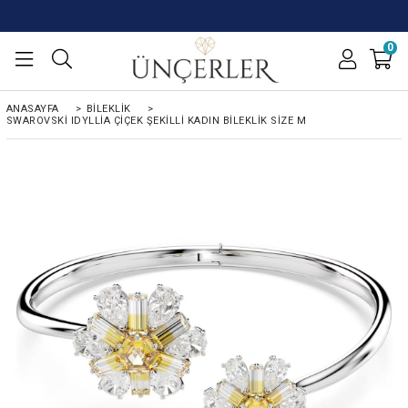
0
ANASAYFA
>
BİLEKLİK
>
SWAROVSKI IDYLLIA ÇIÇEK ŞEKILLI KADIN BİLEKLIK SIZE M