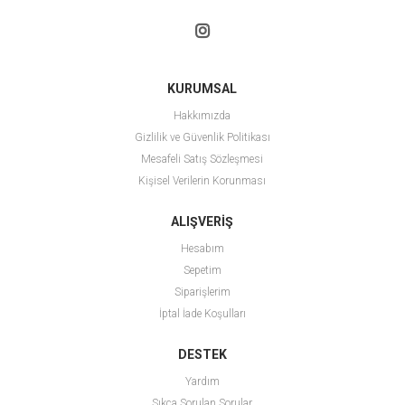
KURUMSAL
Hakkımızda
Gizlilik ve Güvenlik Politikası
Mesafeli Satış Sözleşmesi
Kişisel Verilerin Korunması
ALIŞVERİŞ
Hesabım
Sepetim
Siparişlerim
İptal İade Koşulları
DESTEK
Yardım
Sıkça Sorulan Sorular