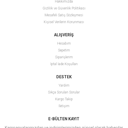
Hakkımızda
Gizlilik ve Güvenlik Politikası
Mesafeli Satış Sözleşmesi
Kişisel Verilerin Korunması
ALIŞVERİŞ
Hesabım
Sepetim
Siparişlerim
İptal İade Koşulları
DESTEK
Yardım
Sıkça Sorulan Sorular
Kargo Takip
İletişim
E-BÜLTEN KAYIT
Kampanyalarımızdan ve indirimlerimizden güncel olarak haberdar