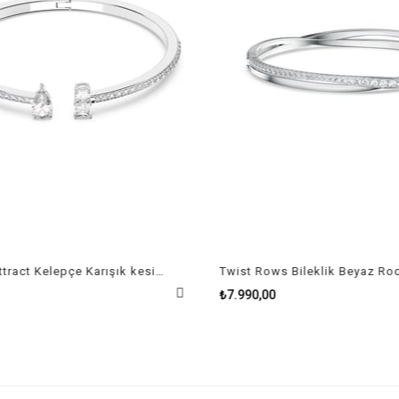
Mesmera Attract Kelepçe Karışık kesimler, Beyaz, Rodyum kaplama Size L
₺7.990,00