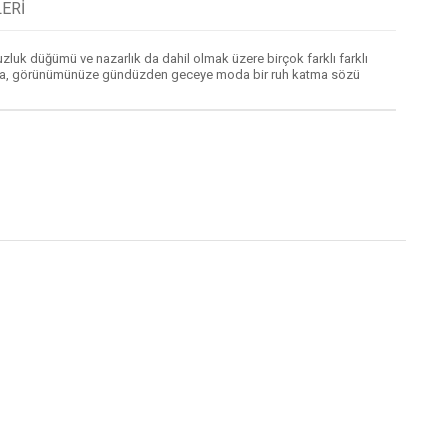
ERI
zluk düğümü ve nazarlık da dahil olmak üzere birçok farklı farklı
 parça, görünümünüze gündüzden geceye moda bir ruh katma sözü