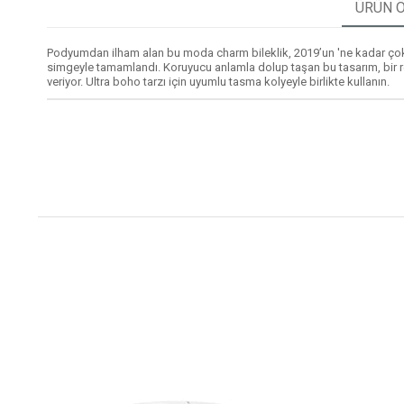
ÜRÜN Ö
Podyumdan ilham alan bu moda charm bileklik, 2019’un 'ne kadar çok o 
simgeyle tamamlandı. Koruyucu anlamla dolup taşan bu tasarım, bir 
veriyor. Ultra boho tarzı için uyumlu tasma kolyeyle birlikte kullanın.