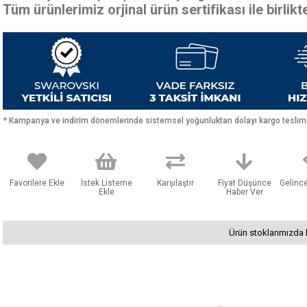
Tüm ürünlerimiz orjinal ürün sertifikası ile birlik
* Kampanya ve indirim dönemlerinde sistemsel yoğunluktan dolayı kargo teslimat
Favorilere Ekle
İstek Listeme
Karşılaştır
Fiyat Düşünce
Gelinc
Ekle
Haber Ver
Ürün stoklarımızda 