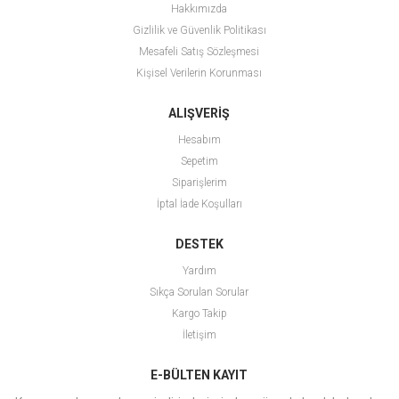
Hakkımızda
Gizlilik ve Güvenlik Politikası
Mesafeli Satış Sözleşmesi
Kişisel Verilerin Korunması
ALIŞVERİŞ
Hesabım
Sepetim
Siparişlerim
İptal İade Koşulları
DESTEK
Yardım
Sıkça Sorulan Sorular
Kargo Takip
İletişim
E-BÜLTEN KAYIT