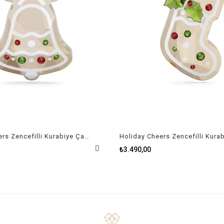
Holiday Cheers Zencefilli Kurabiye Çan Süs
₺3.490,00