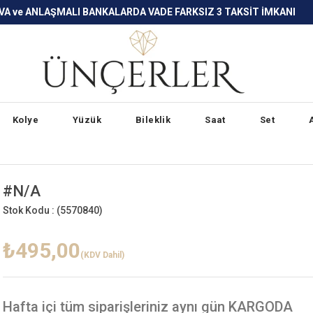
LARDA VADE FARKSIZ 3 TAKSİT İMKANI
Kolye
Yüzük
Bileklik
Saat
Set
#N/A
Stok Kodu :
(5570840)
₺495,00
(KDV Dahil)
Hafta içi
tüm siparişleriniz aynı gün KARGODA