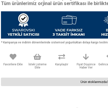
Tüm ürünlerimiz orjinal ürün sertifikası ile birlik
* Kampanya ve indirim dönemlerinde sistemsel yoğunluktan dolayı kargo teslimat
Favorilere Ekle
İstek Listeme
Karşılaştır
Fiyat Düşünce
Gelinc
Ekle
Haber Ver
Ürün stoklarımızda 