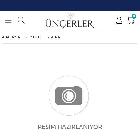
0
ANASAYFA
>
YÜZÜK
>
#N/A