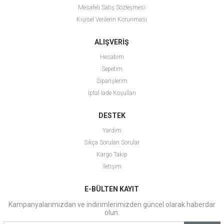
Mesafeli Satış Sözleşmesi
Kişisel Verilerin Korunması
ALIŞVERİŞ
Hesabım
Sepetim
Siparişlerim
İptal İade Koşulları
DESTEK
Yardım
Sıkça Sorulan Sorular
Kargo Takip
İletişim
E-BÜLTEN KAYIT
Kampanyalarımızdan ve indirimlerimizden güncel olarak haberdar
olun.