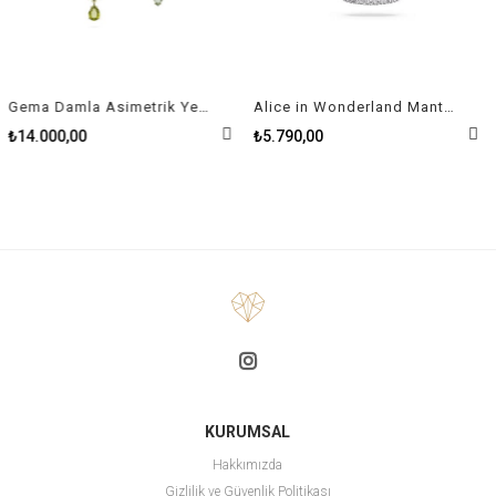
Gema Damla Asimetrik Yeşil Kadın Küpe
Alice in Wonderland Mantar, Kırmızı, Rodyum Kaplama Kolye
₺14.000,00
₺5.790,00
KURUMSAL
Hakkımızda
Gizlilik ve Güvenlik Politikası