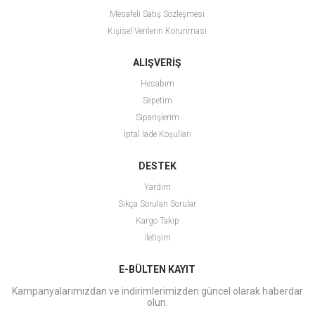
Mesafeli Satış Sözleşmesi
Kişisel Verilerin Korunması
ALIŞVERİŞ
Hesabım
Sepetim
Siparişlerim
İptal İade Koşulları
DESTEK
Yardım
Sıkça Sorulan Sorular
Kargo Takip
İletişim
E-BÜLTEN KAYIT
Kampanyalarımızdan ve indirimlerimizden güncel olarak haberdar
olun.