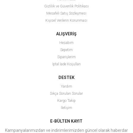
Gizlilik ve Güvenlik Politikası
Mesafeli Satış Sözleşmesi
Kişisel Verilerin Korunması
ALIŞVERİŞ
Hesabım
Sepetim
Siparişlerim
İptal İade Koşulları
DESTEK
Yardım
Sıkça Sorulan Sorular
Kargo Takip
İletişim
E-BÜLTEN KAYIT
Kampanyalarımızdan ve indirimlerimizden güncel olarak haberdar