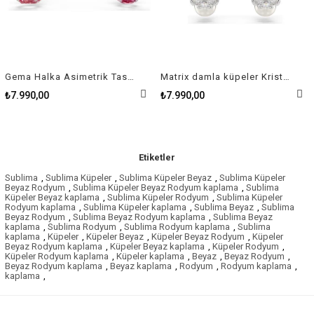
Gema Halka Asimetrik Tasarım, Karışık Kesimler, Küçük, Çok Renkli, Rodyum Kaplama Küpe
Matrix damla küpeler Kristal inci, Yuvarlak kesim, Beyaz, Rodyum kaplama
.990,00
₺7.990,00
₺1
Etiketler
Sublima
,
Sublima Küpeler
,
Sublima Küpeler Beyaz
,
Sublima Küpeler
Beyaz Rodyum
,
Sublima Küpeler Beyaz Rodyum kaplama
,
Sublima
Küpeler Beyaz kaplama
,
Sublima Küpeler Rodyum
,
Sublima Küpeler
Rodyum kaplama
,
Sublima Küpeler kaplama
,
Sublima Beyaz
,
Sublima
Beyaz Rodyum
,
Sublima Beyaz Rodyum kaplama
,
Sublima Beyaz
kaplama
,
Sublima Rodyum
,
Sublima Rodyum kaplama
,
Sublima
kaplama
,
Küpeler
,
Küpeler Beyaz
,
Küpeler Beyaz Rodyum
,
Küpeler
Beyaz Rodyum kaplama
,
Küpeler Beyaz kaplama
,
Küpeler Rodyum
,
Küpeler Rodyum kaplama
,
Küpeler kaplama
,
Beyaz
,
Beyaz Rodyum
,
Beyaz Rodyum kaplama
,
Beyaz kaplama
,
Rodyum
,
Rodyum kaplama
,
kaplama
,