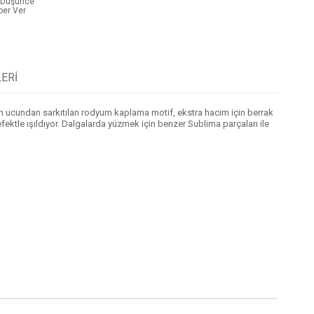
t Düşünce
ber Ver
ERI
irin ucundan sarkıtılan rodyum kaplama motif, ekstra hacim için berrak
efektle ışıldıyor. Dalgalarda yüzmek için benzer Sublima parçaları ile