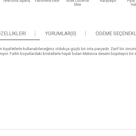
Telefonla Sipariş
Favorilere Ekle
İstek Listeme
Karşılaştır
Fiya
Ekle
Ha
ZELLIKLERI
YORUMLAR
(0)
ÖDEME SEÇENEKL
m kıyafetlerle kullanabileceğiniz oldukça güçlü bir orta parçadır. Zarif bir zinc
nıyor. Farklı boyutlardaki kristallerle hayat bulan Meteora deseni büyüleyici bir 