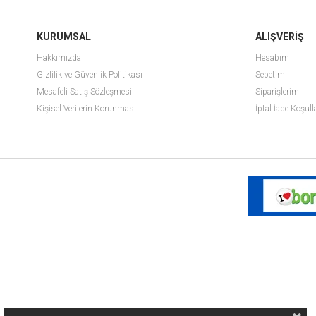
KURUMSAL
ALIŞVERİŞ
Hakkımızda
Hesabım
Gizlilik ve Güvenlik Politikası
Sepetim
Mesafeli Satış Sözleşmesi
Siparişlerim
Kişisel Verilerin Korunması
İptal İade Koşull