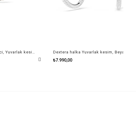
Matrix Kolye Kristal inci, Yuvarlak kesim, Beyaz, Pembe altın rengi kaplama
Dextera halka Yuvarlak kesim, Beyaz Küpe
₺7.990,00