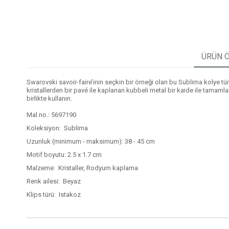
ÜRÜN Ö
Swarovski savoir-faire’inin seçkin bir örneği olan bu Sublima kolye tü
kristallerden bir pavé ile kaplanan kubbeli metal bir kaide ile tamamla
birlikte kullanın.
Mal no.: 5697190
Koleksiyon: Sublima
Uzunluk (minimum - maksimum): 38 - 45 cm
Motif boyutu: 2.5 x 1.7 cm
Malzeme: Kristaller, Rodyum kaplama
Renk ailesi: Beyaz
Klips türü: Istakoz