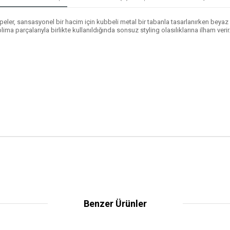
ler, sansasyonel bir hacim için kubbeli metal bir tabanla tasarlanırken beyaz Swa
ima parçalarıyla birlikte kullanıldığında sonsuz styling olasılıklarına ilham verir
Benzer Ürünler