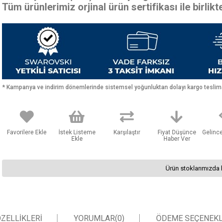
Tüm ürünlerimiz orjinal ürün sertifikası ile birlik
* Kampanya ve indirim dönemlerinde sistemsel yoğunluktan dolayı kargo teslimat
Favorilere Ekle
İstek Listeme
Karşılaştır
Fiyat Düşünce
Gelinc
Ekle
Haber Ver
Ürün stoklarımızda 
ZELLIKLERI
YORUMLAR
(0)
ÖDEME SEÇENEKL