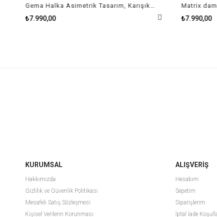
Gema Halka Asimetrik Tasarım, Karışık Kesimler, Küçük, Çok Renkli, Rodyum Kaplama Küpe
₺7.990,00
₺7.990,00
KURUMSAL
ALIŞVERİŞ
Hakkımızda
Hesabım
Gizlilik ve Güvenlik Politikası
Sepetim
Mesafeli Satış Sözleşmesi
Siparişlerim
Kişisel Verilerin Korunması
İptal İade Koşull