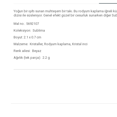
Yoğun bir ışıltı sunan muhteşem bir takı. Bu rodyum kaplama iğneli küpe
dizisi ile süsleniyor. Genel efekt güzel bir cesurluk sunarken diğer Subl
Mal no.: 5692107
Koleksiyon: Sublima
Boyut: 2.1 x 0.7 cm
Malzeme: Kristaller, Rodyum kaplama, Kristal inci
Renk ailesi: Beyaz
Ağırlık (tek parça): 2.2 g