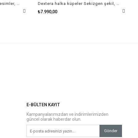
Matrix halka küpeler Karışık kesimler, Kalp, Beyaz, Rodyum kaplama
Dextera halka küpeler Sekizgen şekil, Yuvarlak kesim, Beyaz, Altın rengi kaplama
₺7.990,00
E-BÜLTEN KAYIT
Kampanyalarımızdan ve indirimlerimizden
güncel olarak haberdar olun.
Gönder