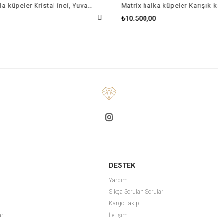
Matrix damla küpeler Kristal inci, Yuvarlak kesim, Beyaz, Rodyum kaplama
₺10.500,00
DESTEK
Yardım
Sıkça Sorulan Sorular
Kargo Takip
arı
İletişim