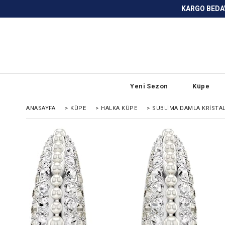
KARGO BEDAVA ve ANLAŞMALI BANKA
Yeni Sezon
Küpe
ANASAYFA
>
KÜPE
>
HALKA KÜPE
>
SUBLIMA DAMLA KRISTAL