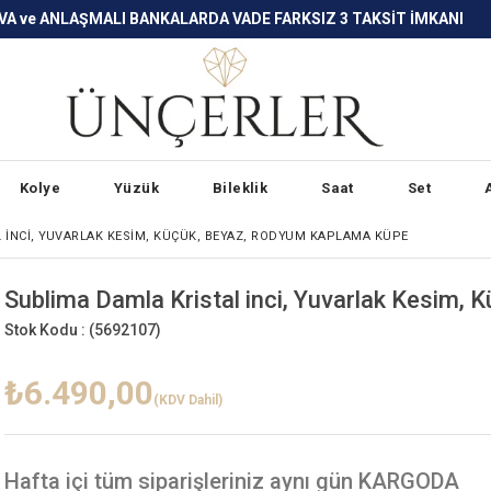
LARDA VADE FARKSIZ 3 TAKSİT İMKANI
Kolye
Yüzük
Bileklik
Saat
Set
 INCI, YUVARLAK KESIM, KÜÇÜK, BEYAZ, RODYUM KAPLAMA KÜPE
Sublima Damla Kristal inci, Yuvarlak Kesim,
Stok Kodu :
(5692107)
₺6.490,00
(KDV Dahil)
Hafta içi
tüm siparişleriniz aynı gün KARGODA