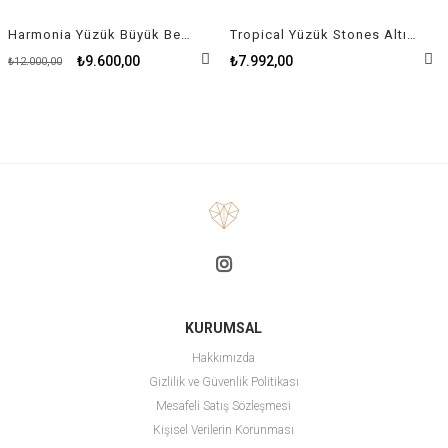
Harmonia Yüzük Büyük Beyaz Kristal
Tropical Yüzük Stones Altın Kaplama 50-52 beden
₺9.600,00
₺7.992,00
₺12.000,00
KURUMSAL
Hakkımızda
Gizlilik ve Güvenlik Politikası
Mesafeli Satış Sözleşmesi
Kişisel Verilerin Korunması