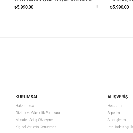
₺5.990,00
₺5.990,00
KURUMSAL
ALIŞVERİŞ
Hakkımızda
Hesabım
Gizlilik ve Güvenlik Politikası
Sepetim
Mesafeli Satış Sözleşmesi
Siparişlerim
Kişisel Verilerin Korunması
İptal İade Koşull