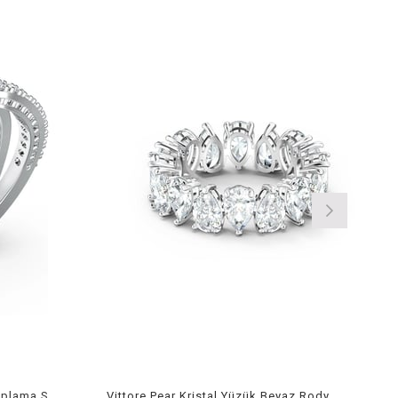
Twist Beyaz Yüzük Rodyum Kaplama Size 52
Vittore Pear Kristal Yüzük Beyaz Rodyum Kaplama Size 58