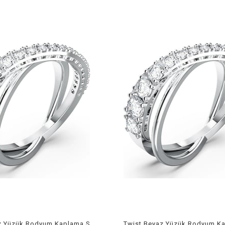
Twist Beyaz Yüzük Rodyum Kaplama Size 58