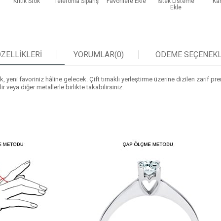
Kritik Stok
Telefonla Sipariş
Favorilere Ekle
İstek Listeme
Kar
Ekle
ZELLIKLERI
YORUMLAR
(0)
ÖDEME SEÇENEKL
 yeni favoriniz hâline gelecek. Çift tırnaklı yerleştirme üzerine dizilen zarif 
 veya diğer metallerle birlikte takabilirsiniz.