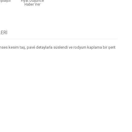
şılaştır
Fiyat Düşünce
Haber Ver
ERI
prenses kesim taş, pavé detaylarla süslendi ve rodyum kaplama bir şerit