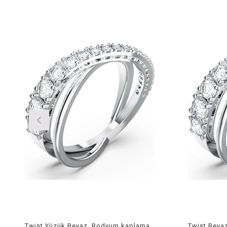
Twist Yüzük Beyaz, Rodyum kaplama Size 50