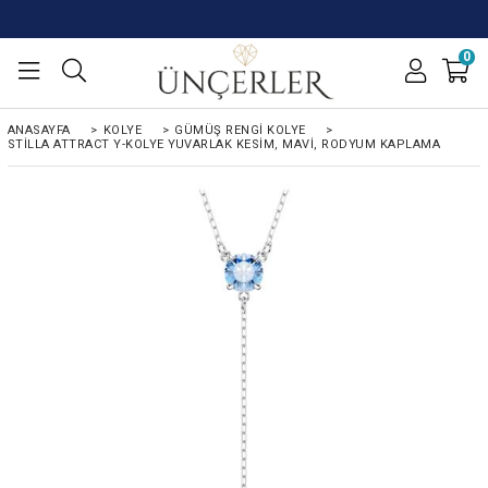
0
ANASAYFA
>
KOLYE
>
GÜMÜŞ RENGI KOLYE
>
STILLA ATTRACT Y-KOLYE YUVARLAK KESIM, MAVI, RODYUM KAPLAMA