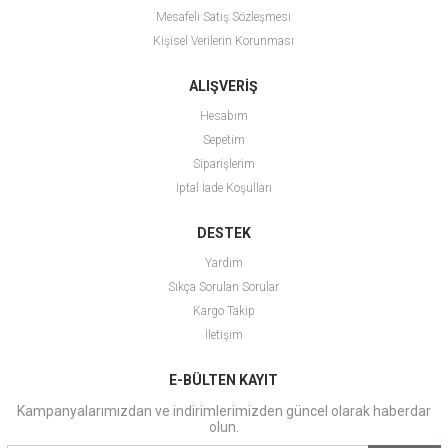
Mesafeli Satış Sözleşmesi
Kişisel Verilerin Korunması
ALIŞVERİŞ
Hesabım
Sepetim
Siparişlerim
İptal İade Koşulları
DESTEK
Yardım
Sıkça Sorulan Sorular
Kargo Takip
İletişim
E-BÜLTEN KAYIT
Kampanyalarımızdan ve indirimlerimizden güncel olarak haberdar
olun.