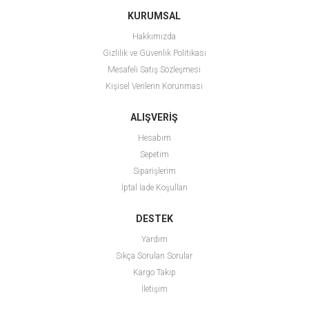
KURUMSAL
Hakkımızda
Gizlilik ve Güvenlik Politikası
Mesafeli Satış Sözleşmesi
Kişisel Verilerin Korunması
ALIŞVERİŞ
Hesabım
Sepetim
Siparişlerim
İptal İade Koşulları
DESTEK
Yardım
Sıkça Sorulan Sorular
Kargo Takip
İletişim