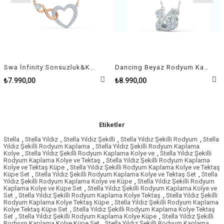
Swa İnfinity:Sonsuzluk&Kalp Kolye Pembe Altin Ve Rodyum Kaplama
Dancing Beyaz Rodyum Kaplama Kuğu Swan Kolye
₺7.990,00
₺8.990,00
Etiketler
Stella
,
Stella Yıldız
,
Stella Yıldız Şekilli
,
Stella Yıldız Şekilli Rodyum
,
Stella
Yıldız Şekilli Rodyum Kaplama
,
Stella Yıldız Şekilli Rodyum Kaplama
Kolye
,
Stella Yıldız Şekilli Rodyum Kaplama Kolye ve
,
Stella Yıldız Şekilli
Rodyum Kaplama Kolye ve Tektaş
,
Stella Yıldız Şekilli Rodyum Kaplama
Kolye ve Tektaş Küpe
,
Stella Yıldız Şekilli Rodyum Kaplama Kolye ve Tektaş
Küpe Set
,
Stella Yıldız Şekilli Rodyum Kaplama Kolye ve Tektaş Set
,
Stella
Yıldız Şekilli Rodyum Kaplama Kolye ve Küpe
,
Stella Yıldız Şekilli Rodyum
Kaplama Kolye ve Küpe Set
,
Stella Yıldız Şekilli Rodyum Kaplama Kolye ve
Set
,
Stella Yıldız Şekilli Rodyum Kaplama Kolye Tektaş
,
Stella Yıldız Şekilli
Rodyum Kaplama Kolye Tektaş Küpe
,
Stella Yıldız Şekilli Rodyum Kaplama
Kolye Tektaş Küpe Set
,
Stella Yıldız Şekilli Rodyum Kaplama Kolye Tektaş
Set
,
Stella Yıldız Şekilli Rodyum Kaplama Kolye Küpe
,
Stella Yıldız Şekilli
Rodyum Kaplama Kolye Küpe Set
,
Stella Yıldız Şekilli Rodyum Kaplama