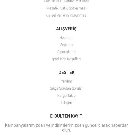
Gizlilik ve Güvenlik Politikası
Mesafeli Satış Sözleşmesi
Kişisel Verilerin Korunması
ALIŞVERİŞ
Hesabım
Sepetim
Siparişlerim
İptal İade Koşulları
DESTEK
Yardım
Sıkça Sorulan Sorular
Kargo Takip
İletişim
E-BÜLTEN KAYIT
Kampanyalarımızdan ve indirimlerimizden güncel olarak haberdar
olun.