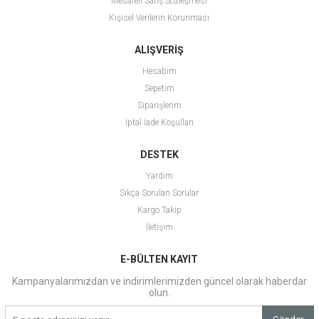
Mesafeli Satış Sözleşmesi
Kişisel Verilerin Korunması
ALIŞVERİŞ
Hesabım
Sepetim
Siparişlerim
İptal İade Koşulları
DESTEK
Yardım
Sıkça Sorulan Sorular
Kargo Takip
İletişim
E-BÜLTEN KAYIT
Kampanyalarımızdan ve indirimlerimizden güncel olarak haberdar
olun.