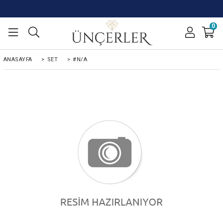
0
ANASAYFA
>
SET
>
#N/A