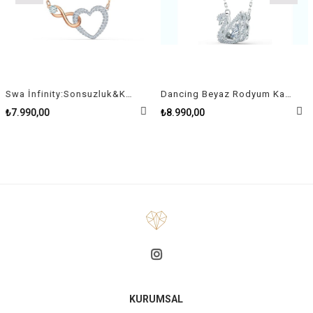
Swa İnfinity:Sonsuzluk&Kalp Kolye Pembe Altin Ve Rodyum Kaplama
Dancing Beyaz Rodyum Kaplama Kuğu Swan Kolye
₺7.990,00
₺8.990,00
KURUMSAL