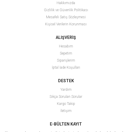
Hakkımızda
Gizlilik ve Güvenlik Politikası
Mesafeli Satış Sözleşmesi
Kişisel Verilerin Korunması
ALIŞVERİŞ
Hesabım
Sepetim
Siparişlerim
İptal İade Koşulları
DESTEK
Yardım
Sıkça Sorulan Sorular
Kargo Takip
İletişim
E-BÜLTEN KAYIT