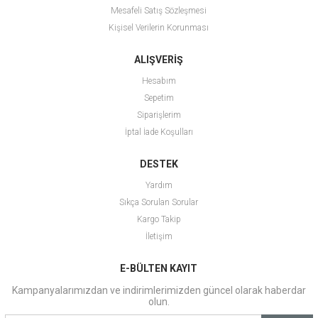
Mesafeli Satış Sözleşmesi
Kişisel Verilerin Korunması
ALIŞVERİŞ
Hesabım
Sepetim
Siparişlerim
İptal İade Koşulları
DESTEK
Yardım
Sıkça Sorulan Sorular
Kargo Takip
İletişim
E-BÜLTEN KAYIT
Kampanyalarımızdan ve indirimlerimizden güncel olarak haberdar
olun.