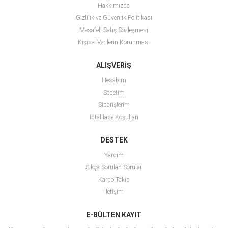
Hakkımızda
Gizlilik ve Güvenlik Politikası
Mesafeli Satış Sözleşmesi
Kişisel Verilerin Korunması
ALIŞVERİŞ
Hesabım
Sepetim
Siparişlerim
İptal İade Koşulları
DESTEK
Yardım
Sıkça Sorulan Sorular
Kargo Takip
İletişim
E-BÜLTEN KAYIT