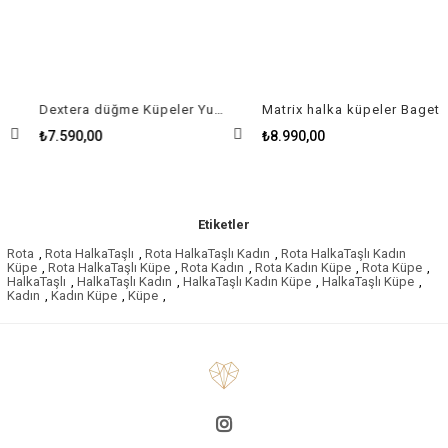
Dextera düğme Küpeler Yuvarlak kesim, Beyaz, Pembe altın rengi kaplama
Matrix halka küpeler Baget kesim, Kalp, Küçük, Beyaz, Altın rengi kaplama
₺7.590,00
₺8.990,00
Etiketler
Rota
,
Rota HalkaTaşlı
,
Rota HalkaTaşlı Kadın
,
Rota HalkaTaşlı Kadın
Küpe
,
Rota HalkaTaşlı Küpe
,
Rota Kadın
,
Rota Kadın Küpe
,
Rota Küpe
,
HalkaTaşlı
,
HalkaTaşlı Kadın
,
HalkaTaşlı Kadın Küpe
,
HalkaTaşlı Küpe
,
Kadın
,
Kadın Küpe
,
Küpe
,