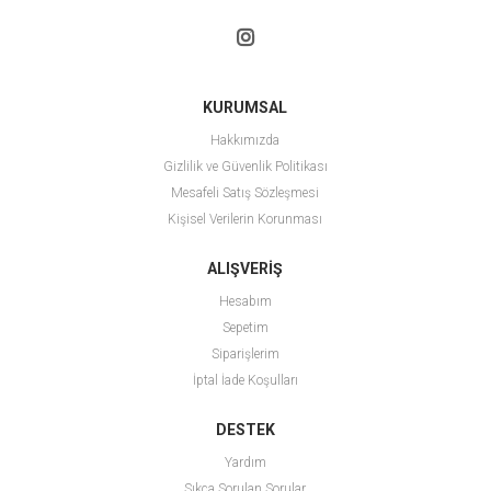
KURUMSAL
Hakkımızda
Gizlilik ve Güvenlik Politikası
Mesafeli Satış Sözleşmesi
Kişisel Verilerin Korunması
ALIŞVERİŞ
Hesabım
Sepetim
Siparişlerim
İptal İade Koşulları
DESTEK
Yardım
Sıkça Sorulan Sorular