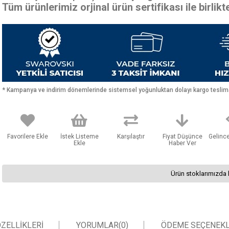
Tüm ürünlerimiz orjinal ürün sertifikası ile birlik
* Kampanya ve indirim dönemlerinde sistemsel yoğunluktan dolayı kargo teslimat
Favorilere Ekle
İstek Listeme
Karşılaştır
Fiyat Düşünce
Gelinc
Ekle
Haber Ver
Ürün stoklarımızda 
ZELLIKLERI
YORUMLAR
(0)
ÖDEME SEÇENEKL