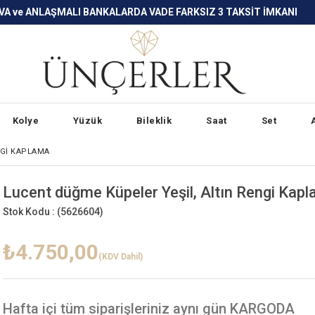
LARDA VADE FARKSIZ 3 TAKSİT İMKANI
Kolye
Yüzük
Bileklik
Saat
Set
NGI KAPLAMA
Lucent düğme Küpeler Yeşil, Altın Rengi Kap
Stok Kodu :
(5626604)
₺4.750,00
(KDV Dahil)
Hafta içi
tüm siparişleriniz aynı gün KARGODA