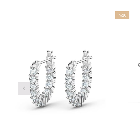
%20
İndirim
%20İndirim