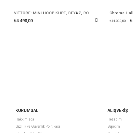
VITTORE: MINI HOOP KÜPE, BEYAZ, RODYUM KAPLAMA
Chroma Halk
₺4.490,00
₺
₺14.000,00
KURUMSAL
ALIŞVERİŞ
Hakkımızda
Hesabım
Gizlilik ve Güvenlik Politikası
Sepetim