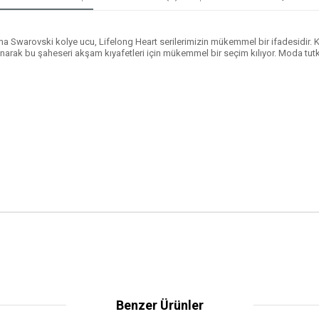
a Swarovski kolye ucu, Lifelong Heart serilerimizin mükemmel bir ifadesidir. Ka
arak bu şaheseri akşam kıyafetleri için mükemmel bir seçim kılıyor. Moda tutkunla
Benzer Ürünler