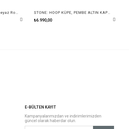
Millenia Halka Küpe Yuvarlak Beyaz Rodyum Kaplama
STONE: HOOP KÜPE, PEMBE ALTIN KAPLAMA
₺6.990,00
E-BÜLTEN KAYIT
Kampanyalarımızdan ve indirimlerimizden
güncel olarak haberdar olun.