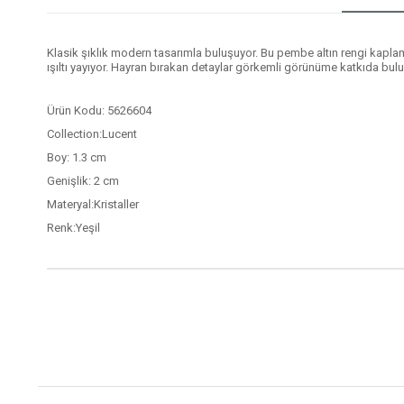
Klasik şıklık modern tasarımla buluşuyor. Bu pembe altın rengi kaplam
ışıltı yayıyor. Hayran bırakan detaylar görkemli görünüme katkıda bulun
Ürün Kodu: 5626604
Collection:Lucent
Boy: 1.3 cm
Genişlik: 2 cm
Materyal:Kristaller
Renk:Yeşil