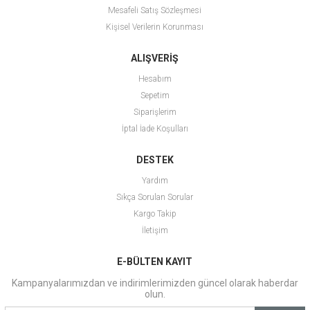
Mesafeli Satış Sözleşmesi
Kişisel Verilerin Korunması
ALIŞVERİŞ
Hesabım
Sepetim
Siparişlerim
İptal İade Koşulları
DESTEK
Yardım
Sıkça Sorulan Sorular
Kargo Takip
İletişim
E-BÜLTEN KAYIT
Kampanyalarımızdan ve indirimlerimizden güncel olarak haberdar
olun.