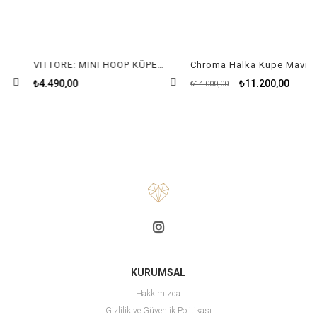
VITTORE: MINI HOOP KÜPE, BEYAZ, RODYUM KAPLAMA
Chroma Halka Küpe Mavi
₺4.490,00
₺11.200,00
₺14.000,00
KURUMSAL
Hakkımızda
Gizlilik ve Güvenlik Politikası