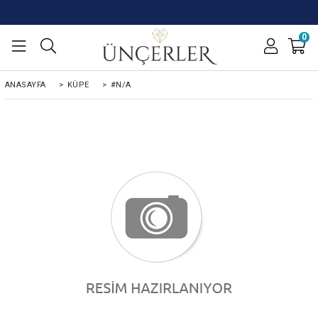
0
ANASAYFA
>
KÜPE
>
#N/A