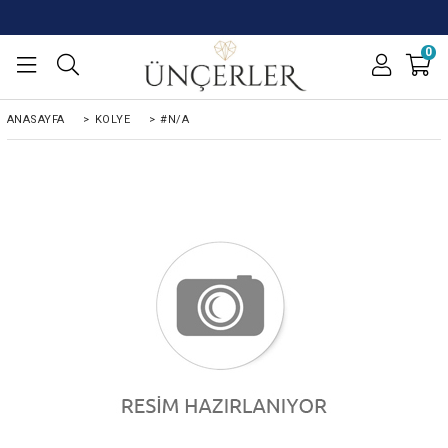
0
ANASAYFA
>
KOLYE
>
#N/A