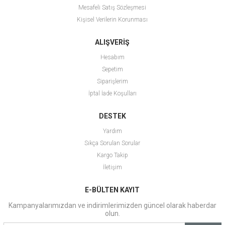
Mesafeli Satış Sözleşmesi
Kişisel Verilerin Korunması
ALIŞVERİŞ
Hesabım
Sepetim
Siparişlerim
İptal İade Koşulları
DESTEK
Yardım
Sıkça Sorulan Sorular
Kargo Takip
İletişim
E-BÜLTEN KAYIT
Kampanyalarımızdan ve indirimlerimizden güncel olarak haberdar
olun.